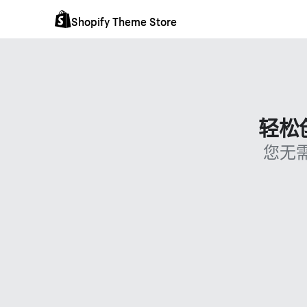
Shopify Theme Store
轻松
您无