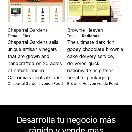
Chaparral Gardens
Brownie Heaven
Tema —
Flex
Tema —
Radiance
Chaparral Gardens sells
The ultimate dark rich
unique artisan vinegars
gooey chocolate brownie
that are grown and
cake delivery service,
handcrafted on 20 acres
delivered quick
of natural land in
nationwide as gifts in
California's Central Coast.
beautiful packaging.
Chaparral Gardens vende
Food
Brownie Heaven vende
Food
Desarrolla tu negocio más
rápido y vende más