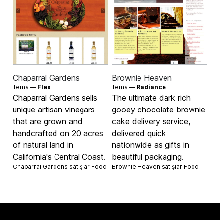
Chaparral Gardens
Brownie Heaven
Tema —
Flex
Tema —
Radiance
Chaparral Gardens sells
The ultimate dark rich
unique artisan vinegars
gooey chocolate brownie
that are grown and
cake delivery service,
handcrafted on 20 acres
delivered quick
of natural land in
nationwide as gifts in
California's Central Coast.
beautiful packaging.
Chaparral Gardens satışlar
Food
Brownie Heaven satışlar
Food