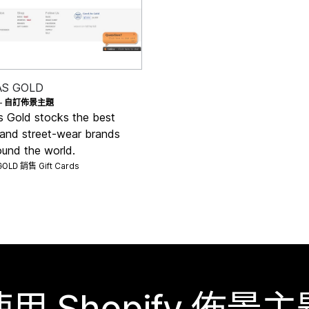
AS GOLD
—
自訂佈景主題
 Gold stocks the best
 and street-wear brands
ound the world.
 GOLD 銷售
Gift Cards
使用 Shopify 佈景主