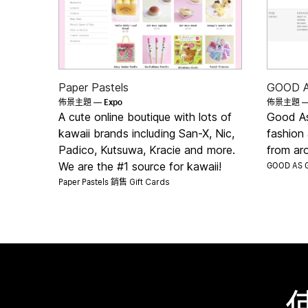
Paper Pastels
GOOD 
Expo
佈景主題 —
佈景主題 
A cute online boutique with lots of
Good As
kawaii brands including San-X, Nic,
fashion
Padico, Kutsuwa, Kracie and more.
from ar
GOOD AS
We are the #1 source for kawaii!
Paper Pastels 銷售
Gift Cards