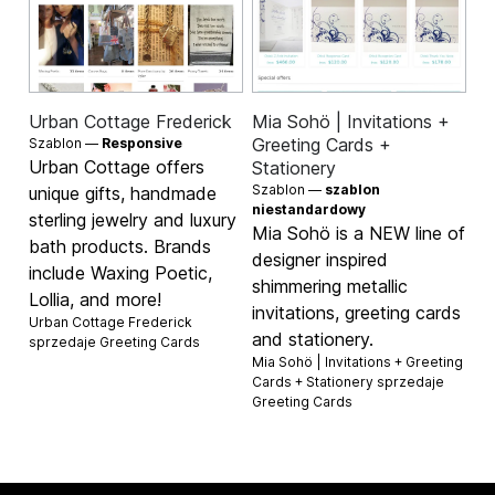
Urban Cottage Frederick
Mia Sohö | Invitations +
Greeting Cards +
Szablon —
Responsive
Urban Cottage offers
Stationery
Szablon —
szablon
unique gifts, handmade
niestandardowy
sterling jewelry and luxury
Mia Sohö is a NEW line of
bath products. Brands
designer inspired
include Waxing Poetic,
shimmering metallic
Lollia, and more!
invitations, greeting cards
Urban Cottage Frederick
and stationery.
sprzedaje
Greeting Cards
Mia Sohö | Invitations + Greeting
Cards + Stationery sprzedaje
Greeting Cards