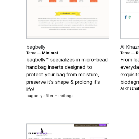
bagbelly
Al Khaz
Tema —
Minimal
Tema —
R
bagbelly™ specializes in micro-bead
From le
handbag inserts designed to
everyday
protect your bag from moisture,
exquisi
preserve it's shape & prolong it's
biodegra
Al Khazna
life!
bagbelly säljer
Handbags