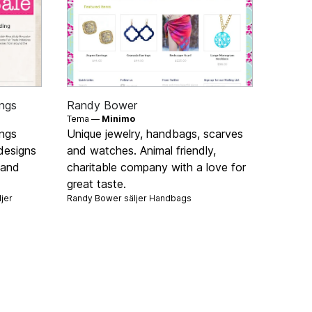
ings
Randy Bower
Tema —
Minimo
ings
Unique jewelry, handbags, scarves
designs
and watches. Animal friendly,
hand
charitable company with a love for
great taste.
jer
Randy Bower säljer
Handbags