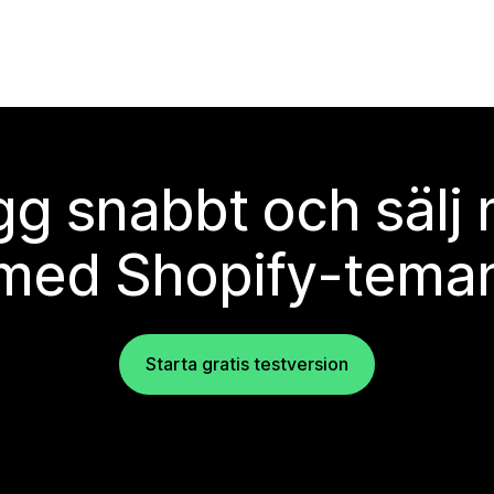
g snabbt och sälj
med Shopify-tema
Starta gratis testversion