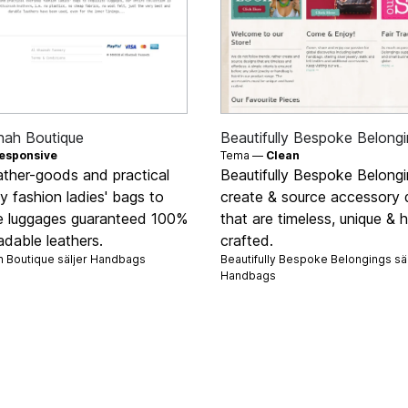
nah Boutique
Beautifully Bespoke Belong
esponsive
Tema —
Clean
ather-goods and practical
Beautifully Bespoke Belong
 fashion ladies' bags to
create & source accessory 
te luggages guaranteed 100%
that are timeless, unique & 
dable leathers.
crafted.
h Boutique säljer
Handbags
Beautifully Bespoke Belongings säl
Handbags