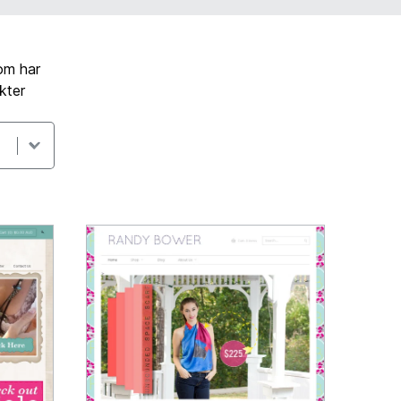
om har
kter