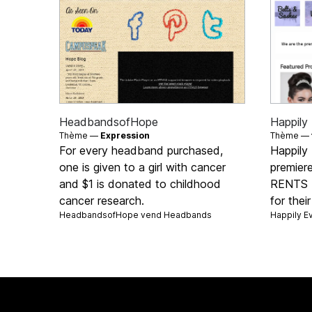
HeadbandsofHope
Happily
Thème —
Expression
Thème —
For every headband purchased,
Happily
one is given to a girl with cancer
premiere
and $1 is donated to childhood
RENTS b
cancer research.
for thei
HeadbandsofHope vend
Headbands
Happily E