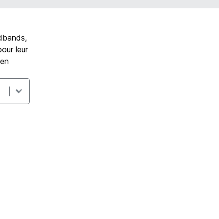
adbands,
our leur
 en