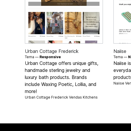
Urban Cottage Frederick
Naiise
Tema —
Responsive
Tema —
N
Urban Cottage offers unique gifts,
Naiise i
handmade sterling jewelry and
everyday
luxury bath products. Brands
products
Naiise Ve
include Waxing Poetic, Lollia, and
more!
Urban Cottage Frederick Vendas
Kitchens