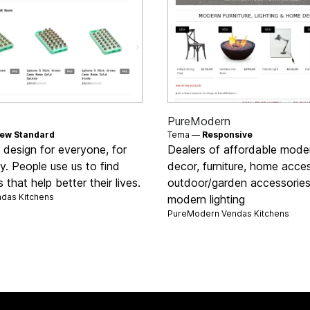
PureModern
ew Standard
Tema —
Responsive
s design for everyone, for
Dealers of affordable mod
. People use us to find
decor, furniture, home acces
 that help better their lives.
outdoor/garden accessorie
ndas
Kitchens
modern lighting
PureModern Vendas
Kitchens