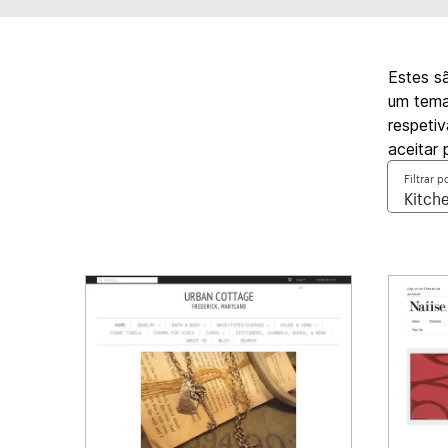
Estes s
um tema
respetiv
aceitar
Filtrar p