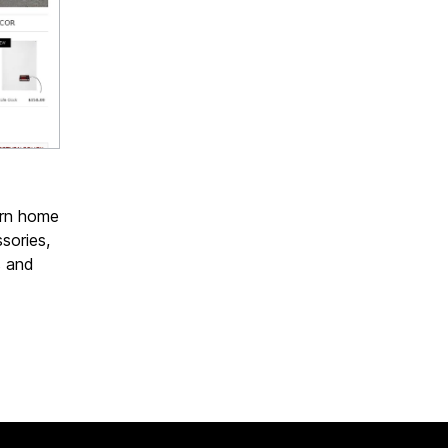
ern home
sories,
s and