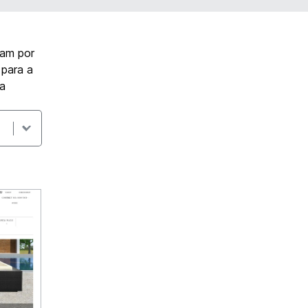
ram por
 para a
ra