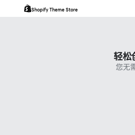
Shopify Theme Store
轻松
您无