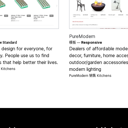
PureModern
w Standard
模板 —
Responsive
s design for everyone, for
Dealers of affordable mod
. People use us to find
decor, furniture, home acces
 that help better their lives.
outdoor/garden accessorie
售
modern lighting
Kitchens
PureModern 销售
Kitchens