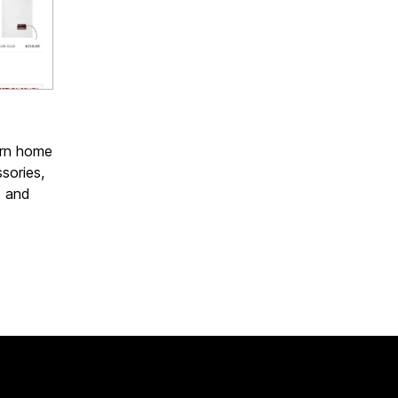
ern home
sories,
s and