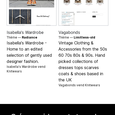
Isabella's Wardrobe
Vagabonds
Thème —
Radiance
Thème —
Limitless-old
Isabella's Wardrobe -
Vintage Clothing &
Home to an edited
Accessories from the 50s
selection of gently used
60 70s 80s & 90s. Hand
designer fashion.
picked collections of
Isabella's Wardrobe vend
dresses tops scarves
Knitwears
coats & shoes based in
the UK
Vagabonds vend
Knitwears