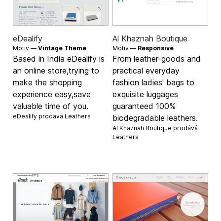
eDealify
Al Khaznah Boutique
Motiv —
Vintage Theme
Motiv —
Responsive
Based in India eDealify is
From leather-goods and
an online store,trying to
practical everyday
make the shopping
fashion ladies' bags to
experience easy,save
exquisite luggages
valuable time of you.
guaranteed 100%
eDealify prodává
Leathers
biodegradable leathers.
Al Khaznah Boutique prodává
Leathers