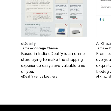
eDealify
Al Khaz
Tema —
Vintage Theme
Tema —
R
Based in India eDealify is an online
From le
store,trying to make the shopping
everyday
experience easy,save valuable time
exquisi
of you.
biodegra
eDealify vende
Leathers
Al Khazna