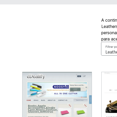
A conti
Leathers
personal
para ac
Filtrar p