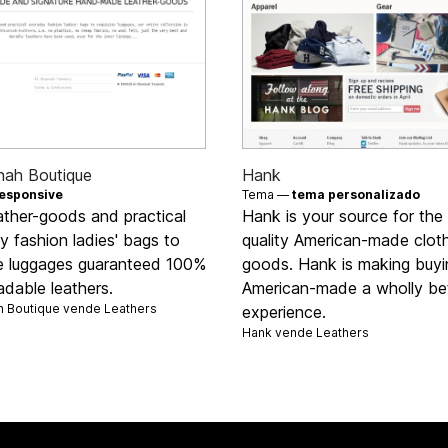
nah Boutique
Hank
esponsive
Tema —
tema personalizado
ather-goods and practical
Hank is your source for the
 fashion ladies' bags to
quality American-made clot
te luggages guaranteed 100%
goods. Hank is making buyi
dable leathers.
American-made a wholly be
h Boutique vende
Leathers
experience.
Hank vende
Leathers