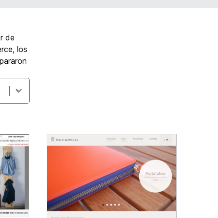
r de
rce, los
epararon