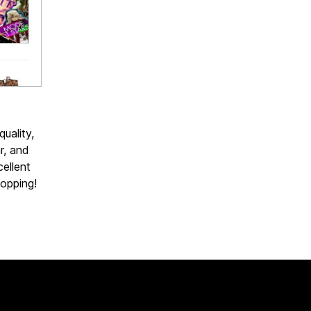
uality,
r, and
ellent
opping!