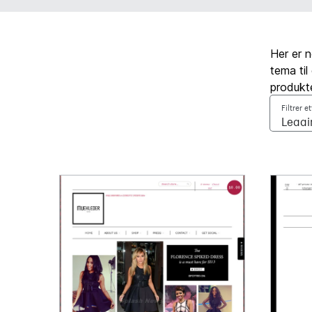
Her er n
tema til
produkte
Filtrer e