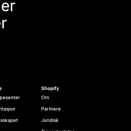
mer
r
e
Shopify
lpesenter
Om
tasjon
Partnere
esskapet
Juridisk