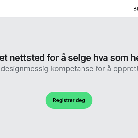
B
et nettsted for å selge hva som h
r designmessig kompetanse for å opprett
Registrer deg