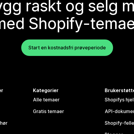
gg raskt og selg 
med Shopify-temae
Start en kostnadsfri prøveperiode
er
Kategorier
Brukerstøtt
Alle temaer
Shopifys hje
Gratis temaer
API-dokumen
ehør
Shopify-fell