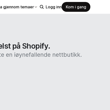
la gjennom temaer
Logg inn
Kom i gang
elst på Shopify.
e en iøynefallende nettbutikk.