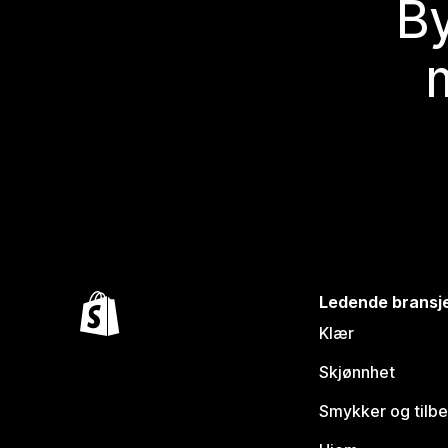
By
Ledende bransj
Klær
Skjønnhet
Smykker og tilb