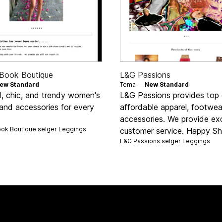
Book Boutique
L&G Passions
ew Standard
Tema —
New Standard
l, chic, and trendy women's
L&G Passions provides top q
 and accessories for every
affordable apparel, footwea
accessories. We provide exc
ok Boutique selger
Leggings
customer service. Happy Sh
L&G Passions selger
Leggings