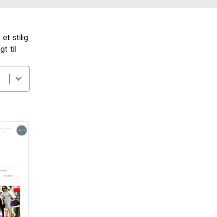
t stilig
t til