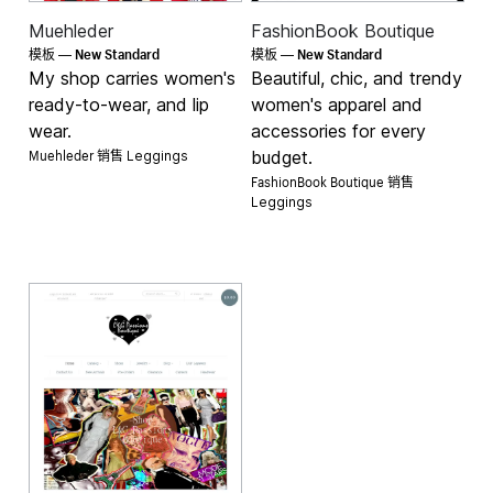
Muehleder
FashionBook Boutique
New Standard
New Standard
模板 —
模板 —
My shop carries women's
Beautiful, chic, and trendy
ready-to-wear, and lip
women's apparel and
wear.
accessories for every
Muehleder 销售
budget.
Leggings
FashionBook Boutique 销售
Leggings