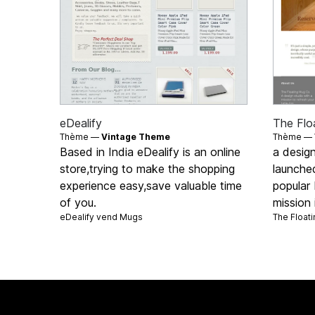
eDealify
The Flo
Thème —
Vintage Theme
Thème —
Based in India eDealify is an online
a design
store,trying to make the shopping
launche
experience easy,save valuable time
popular 
of you.
mission 
eDealify vend
Mugs
The Float