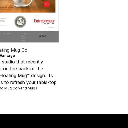
ating Mug Co
Vantage
 studio that recently
d on the back of the
Floating Mug™ design. Its
is to refresh your table-top
ing Mug Co vend
Mugs