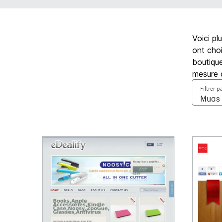
Voici pl
ont choi
boutique
mesure 
Filtrer p