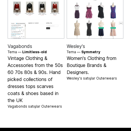
Vagabonds
Wesley's
Tema —
Limitless-old
Tema —
Symmetry
Vintage Clothing &
Women's Clothing from
Accessories from the 50s
Boutique Brands &
60 70s 80s & 90s. Hand
Designers.
Wesley's satışlar
Outerwears
picked collections of
dresses tops scarves
coats & shoes based in
the UK
Vagabonds satışlar
Outerwears