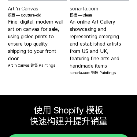
Art 'n Canvas
sonarta.com
Couture-old
Clean
模板 —
模板 —
Fine, digital, modern wall
An online Art Gallery
art on canvas for sale,
showcasing and
using giclee prints to
representing emerging
ensure top quality,
and established artists
shipping to your front
from US and UK,
door.
featuring fine arts and
Art 'n Canvas 销售
handmade items
Paintings
sonarta.com 销售
Paintings
使用 Shopify 模板
快速构建并提升销量