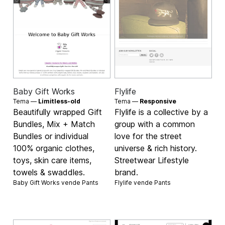
Baby Gift Works
Flylife
Tema —
Limitless-old
Tema —
Responsive
Beautifully wrapped Gift
Flylife is a collective by a
Bundles, Mix + Match
group with a common
Bundles or individual
love for the street
100% organic clothes,
universe & rich history.
toys, skin care items,
Streetwear Lifestyle
towels & swaddles.
brand.
Baby Gift Works vende
Pants
Flylife vende
Pants