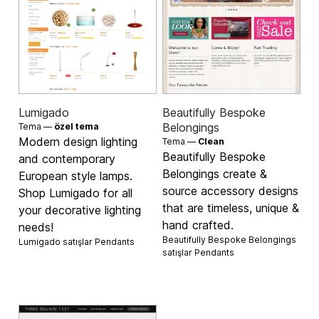
Lumigado
Beautifully Bespoke
Belongings
Tema —
özel tema
Modern design lighting
Tema —
Clean
Beautifully Bespoke
and contemporary
Belongings create &
European style lamps.
source accessory designs
Shop Lumigado for all
that are timeless, unique &
your decorative lighting
hand crafted.
needs!
Beautifully Bespoke Belongings
Lumigado satışlar
Pendants
satışlar
Pendants