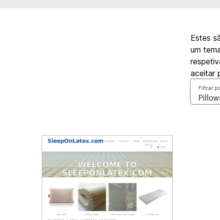
Estes s
um tema
respetiv
aceitar
Filtrar p