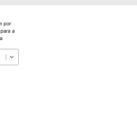
m por
 para a
ra