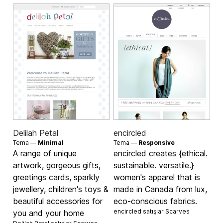
Delilah Petal
encircled
Tema —
Minimal
Tema —
Responsive
A range of unique
encircled creates {ethical.
artwork, gorgeous gifts,
sustainable. versatile.}
greetings cards, sparkly
women's apparel that is
jewellery, children's toys &
made in Canada from lux,
beautiful accessories for
eco-conscious fabrics.
encircled satışlar
Scarves
you and your home