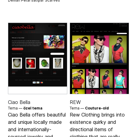
Delilah Petal satışlar
Scarves
Ciao Bella
REW
Tema —
özel tema
Tema —
Couture-old
Ciao Bella offers beautiful
Rew Clothing brings into
and unique locally made
existence quirky and
and internationally-
directional items of
sourced jewelry and
clothing that are really