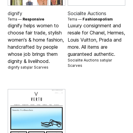
dignify
Socialite Auctions
Tema —
Responsive
Tema —
Fashionopolism
dignify helps women to
Luxury consignment and
choose fair trade, stylish
resale for Chanel, Hermes,
women's & home fashion,
Louis Vuitton, Prada and
handcrafted by people
more. All items are
whose job brings them
guaranteed authentic.
Socialite Auctions satışlar
dignity & livelihood.
Scarves
dignify satışlar
Scarves