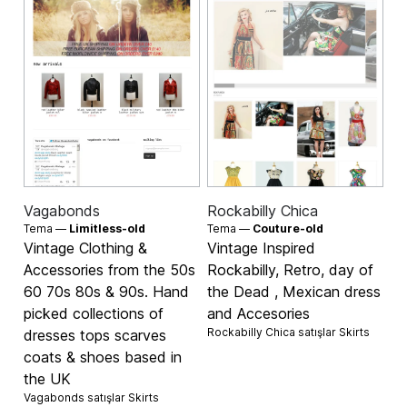
Vagabonds
Rockabilly Chica
Tema —
Limitless-old
Tema —
Couture-old
Vintage Clothing &
Vintage Inspired
Accessories from the 50s
Rockabilly, Retro, day of
60 70s 80s & 90s. Hand
the Dead , Mexican dress
picked collections of
and Accesories
Rockabilly Chica satışlar
Skirts
dresses tops scarves
coats & shoes based in
the UK
Vagabonds satışlar
Skirts