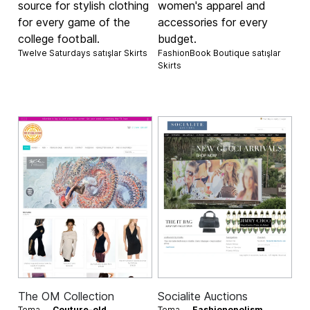
source for stylish clothing
women's apparel and
for every game of the
accessories for every
college football.
budget.
Twelve Saturdays satışlar
Skirts
FashionBook Boutique satışlar
Skirts
The OM Collection
Socialite Auctions
Tema —
Couture-old
Tema —
Fashionopolism