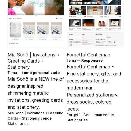
Mia Sohö | Invitations +
Forgetful Gentleman
Greeting Cards +
Tema —
Responsive
Forgetful Gentleman -
Stationery
Tema —
tema personalizado
Fine stationery, gifts, and
Mia Sohö is a NEW line of
accessories for the
designer inspired
modern man.
shimmering metallic
Personalized stationery,
invitations, greeting cards
dress socks, colored
and stationery.
laces.
Mia Sohö | Invitations + Greeting
Forgetful Gentleman vende
Cards + Stationery vende
Stationeries
Stationeries