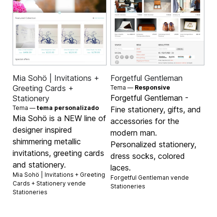
Mia Sohö | Invitations +
Forgetful Gentleman
Greeting Cards +
Tema —
Responsive
Forgetful Gentleman -
Stationery
Tema —
tema personalizado
Fine stationery, gifts, and
Mia Sohö is a NEW line of
accessories for the
designer inspired
modern man.
shimmering metallic
Personalized stationery,
invitations, greeting cards
dress socks, colored
and stationery.
laces.
Mia Sohö | Invitations + Greeting
Forgetful Gentleman vende
Cards + Stationery vende
Stationeries
Stationeries