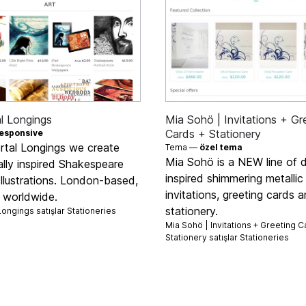
l Longings
Mia Sohö | Invitations + Gr
Cards + Stationery
esponsive
rtal Longings we create
Tema —
özel tema
Mia Sohö is a NEW line of 
ally inspired Shakespeare
inspired shimmering metallic
Illustrations. London-based,
invitations, greeting cards 
g worldwide.
stationery.
Longings satışlar
Stationeries
Mia Sohö | Invitations + Greeting C
Stationery satışlar
Stationeries