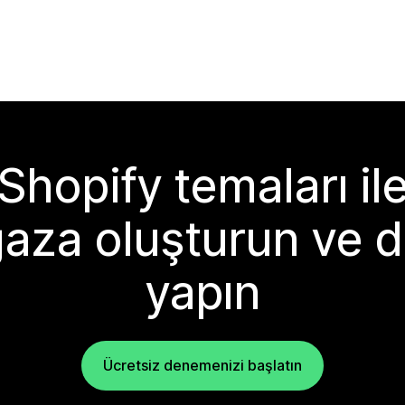
Shopify temaları il
aza oluşturun ve d
yapın
Ücretsiz denemenizi başlatın