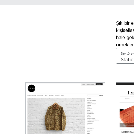
Şık bir 
kişisell
hale gel
örnekleri
Sektöre g