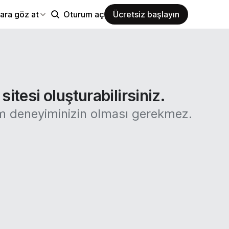
ara göz at
Oturum aç
Ücretsiz başlayın
itesi oluşturabilirsiniz.
rım deneyiminizin olması gerekmez.