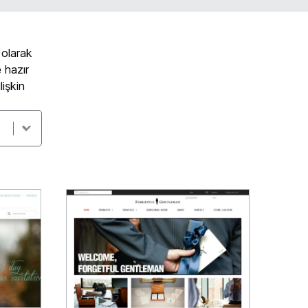
 olarak
 hazır
lişkin