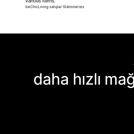
various items.
beChicLiving satışlar
Stationeries
daha hızlı mağ