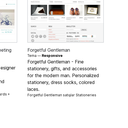
eeting
Forgetful Gentleman
Tema —
Responsive
Forgetful Gentleman - Fine
designer
stationery, gifts, and accessories
for the modern man. Personalized
and
stationery, dress socks, colored
laces.
ards +
Forgetful Gentleman satışlar
Stationeries