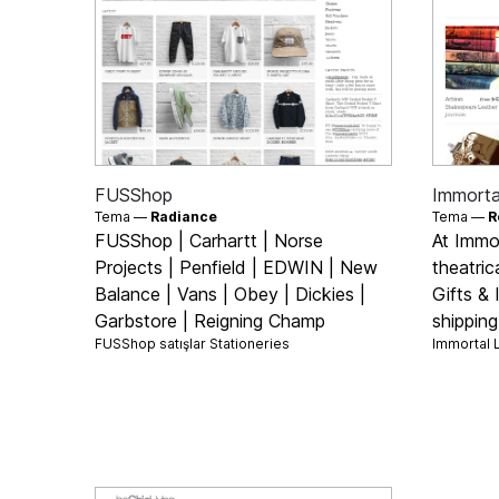
FUSShop
Immorta
Tema —
Radiance
Tema —
R
FUSShop | Carhartt | Norse
At Immo
Projects | Penfield | EDWIN | New
theatric
Balance | Vans | Obey | Dickies |
Gifts & 
Garbstore | Reigning Champ
shippin
FUSShop satışlar
Stationeries
Immortal 