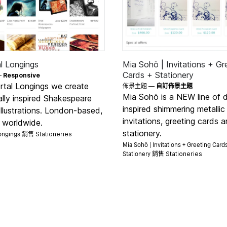
l Longings
Mia Sohö | Invitations + Gr
Cards + Stationery
—
Responsive
rtal Longings we create
佈景主題 —
自訂佈景主題
Mia Sohö is a NEW line of 
ally inspired Shakespeare
inspired shimmering metallic
Illustrations. London-based,
invitations, greeting cards 
g worldwide.
Longings 銷售
stationery.
Stationeries
Mia Sohö | Invitations + Greeting Card
Stationery 銷售
Stationeries