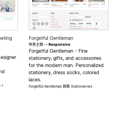
eeting
Forgetful Gentleman
佈景主題 —
Responsive
Forgetful Gentleman - Fine
designer
stationery, gifts, and accessories
for the modern man. Personalized
and
stationery, dress socks, colored
laces.
s +
Forgetful Gentleman 銷售
Stationeries