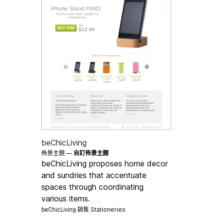
beChicLiving
佈景主題 —
自訂佈景主題
beChicLiving proposes home decor
and sundries that accentuate
spaces through coordinating
various items.
beChicLiving 銷售
Stationeries