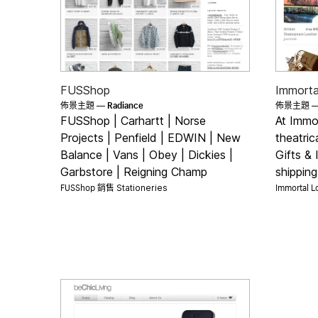
FUSShop
Immorta
Radiance
佈景主題 —
佈景主題 
FUSShop | Carhartt | Norse
At Immo
Projects | Penfield | EDWIN | New
theatric
Balance | Vans | Obey | Dickies |
Gifts & 
Garbstore | Reigning Champ
shippin
FUSShop 銷售
Immortal 
Stationeries