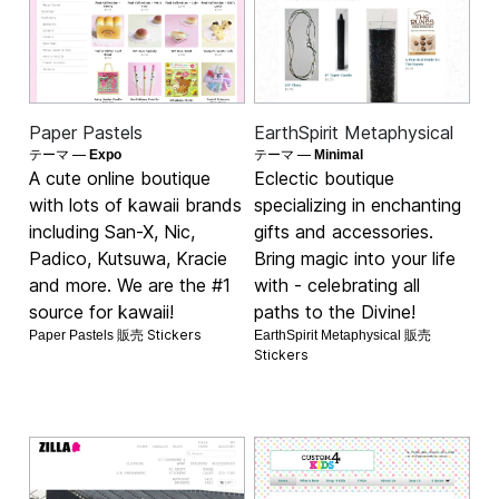
Paper Pastels
EarthSpirit Metaphysical
テーマ —
テーマ —
Expo
Minimal
A cute online boutique
Eclectic boutique
with lots of kawaii brands
specializing in enchanting
including San-X, Nic,
gifts and accessories.
Padico, Kutsuwa, Kracie
Bring magic into your life
and more. We are the #1
with - celebrating all
source for kawaii!
paths to the Divine!
Stickers
Paper Pastels 販売
EarthSpirit Metaphysical 販売
Stickers