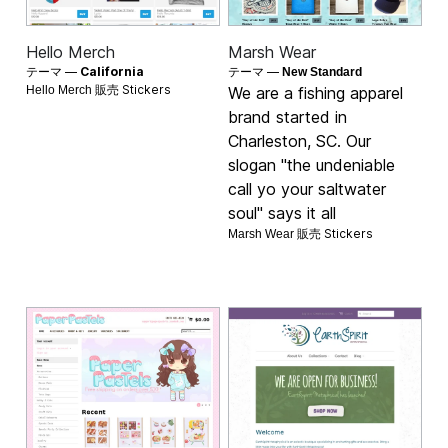
Hello Merch
Marsh Wear
テーマ —
California
テーマ —
New Standard
Stickers
Hello Merch 販売
We are a fishing apparel
brand started in
Charleston, SC. Our
slogan "the undeniable
call yo your saltwater
soul" says it all
Stickers
Marsh Wear 販売