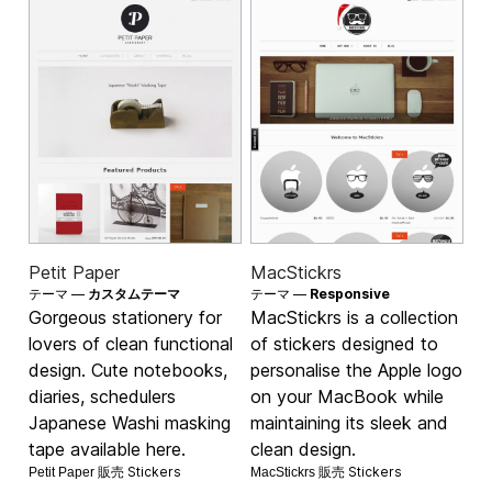
Petit Paper
MacStickrs
テーマ —
カスタムテーマ
テーマ —
Responsive
Gorgeous stationery for
MacStickrs is a collection
lovers of clean functional
of stickers designed to
design. Cute notebooks,
personalise the Apple logo
diaries, schedulers
on your MacBook while
Japanese Washi masking
maintaining its sleek and
tape available here.
clean design.
Stickers
Stickers
Petit Paper 販売
MacStickrs 販売