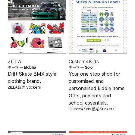
ZILLA
Custom4Kids
テーマ —
テーマ —
Mobilia
Solo
Drift Skate BMX style
Your one stop shop for
clothing brand.
customised and
Stickers
ZILLA 販売
personalised kiddie items.
Gifts, presents and
school essentials.
Stickers
Custom4Kids 販売