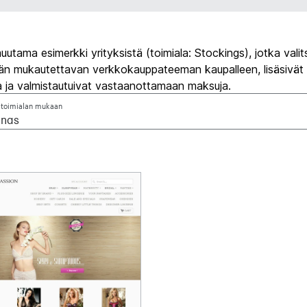
utama esimerkki yrityksistä (toimiala: Stockings), jotka valit
ään mukautettavan verkkokauppateeman kaupalleen, lisäsivät
a ja valmistautuivat vastaanottamaan maksuja.
 toimialan mukaan