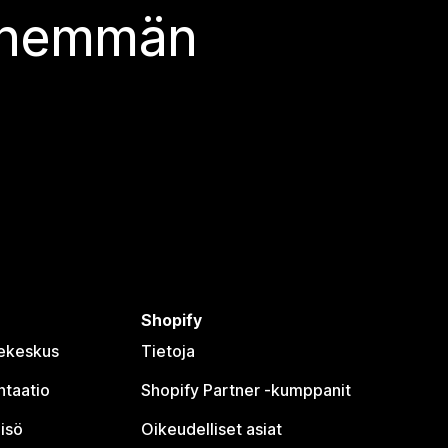
 enemmän
Shopify
jekeskus
Tietoja
taatio
Shopify Partner ‑kumppanit
isö
Oikeudelliset asiat