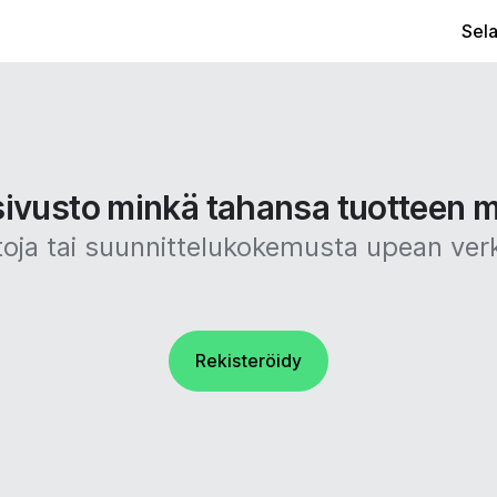
Sel
sivusto minkä tahansa tuotteen m
taitoja tai suunnittelukokemusta upean ve
Rekisteröidy