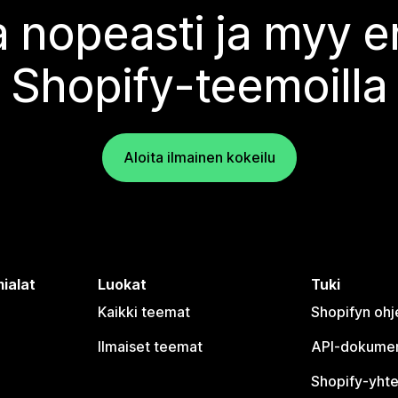
 nopeasti ja myy
Shopify-teemoilla
Aloita ilmainen kokeilu
ialat
Luokat
Tuki
Kaikki teemat
Shopifyn oh
Ilmaiset teemat
API-dokumen
Shopify-yhte