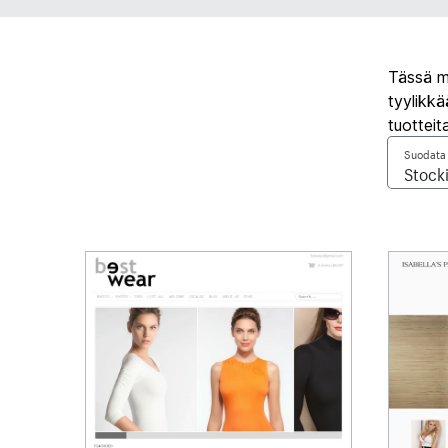
Tässä mu
tyylikk
tuotteit
Suodata