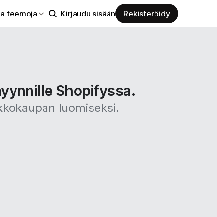
aa teemoja
Kirjaudu sisään
Rekisteröidy
yynnille Shopifyssa.
rkkokaupan luomiseksi.