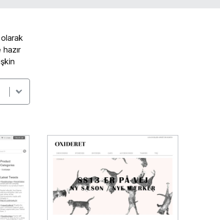
 olarak
 hazır
işkin