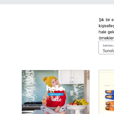
Şık bir 
kişisell
hale gel
örnekleri
Sektöre g