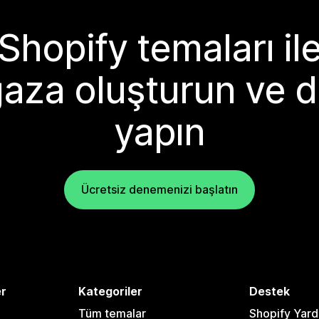
Shopify temaları il
aza oluşturun ve d
yapın
Ücretsiz denemenizi başlatın
er
Kategoriler
Destek
Tüm temalar
Shopify Yar