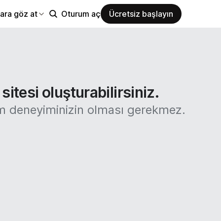
ara göz at
Oturum aç
Ücretsiz başlayın
itesi oluşturabilirsiniz.
rım deneyiminizin olması gerekmez.