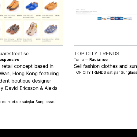
arestreet.se
TOP CITY TRENDS
esponsive
Tema —
Radiance
 retail concept based in
Sell fashion clothes and su
TOP CITY TRENDS satışlar
Sunglas
Wan, Hong Kong featuring
dent boutique designer
y David Ericsson & Alexis
estreet.se satışlar
Sunglasses