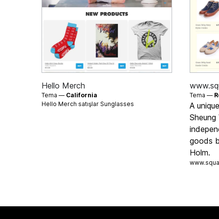
Hello Merch
www.squ
Tema —
California
Tema —
R
Hello Merch satışlar
Sunglasses
A unique
Sheung 
indepen
goods b
Holm.
www.squar