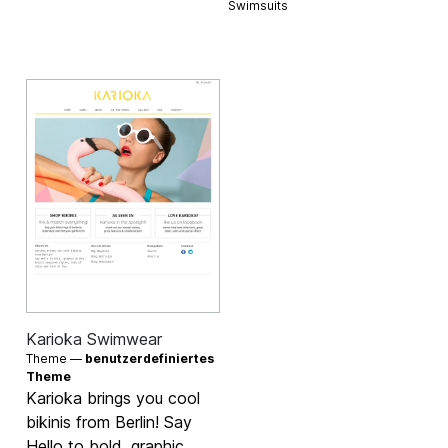
Swimsuits
Karioka Swimwear
Theme —
benutzerdefiniertes
Theme
Karioka brings you cool
bikinis from Berlin! Say
Hello to bold, graphic