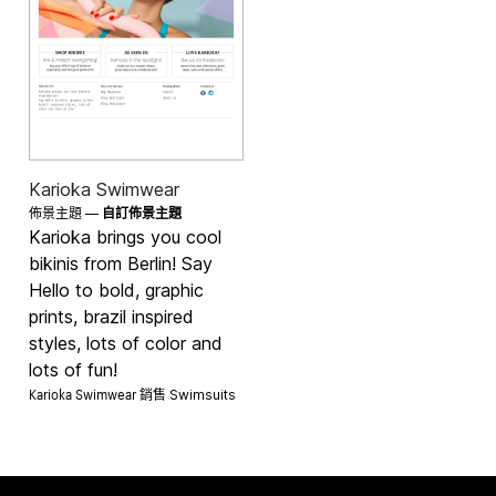
Karioka Swimwear
佈景主題 —
自訂佈景主題
Karioka brings you cool
bikinis from Berlin! Say
Hello to bold, graphic
prints, brazil inspired
styles, lots of color and
lots of fun!
Karioka Swimwear 銷售
Swimsuits