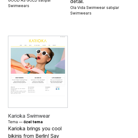
GOOD AS GOLD satışlar
detail.
Swimwears
Ola Vida Swimwear satışlar
Swimwears
Karioka Swimwear
Tema —
özel tema
Karioka brings you cool
bikinis from Berlin! Say