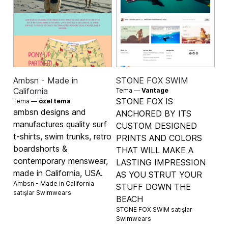
Ambsn - Made in
STONE FOX SWIM
California
Tema —
Vantage
STONE FOX IS
Tema —
özel tema
ambsn designs and
ANCHORED BY ITS
manufactures quality surf
CUSTOM DESIGNED
t-shirts, swim trunks, retro
PRINTS AND COLORS
boardshorts &
THAT WILL MAKE A
contemporary menswear,
LASTING IMPRESSION
made in California, USA.
AS YOU STRUT YOUR
Ambsn - Made in California
STUFF DOWN THE
satışlar
Swimwears
BEACH
STONE FOX SWIM satışlar
Swimwears