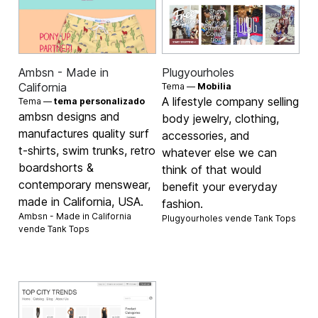
Ambsn - Made in
Plugyourholes
California
Tema —
Mobilia
A lifestyle company selling
Tema —
tema personalizado
ambsn designs and
body jewelry, clothing,
manufactures quality surf
accessories, and
t-shirts, swim trunks, retro
whatever else we can
boardshorts &
think of that would
contemporary menswear,
benefit your everyday
made in California, USA.
fashion.
Ambsn - Made in California
Plugyourholes vende
Tank Tops
vende
Tank Tops