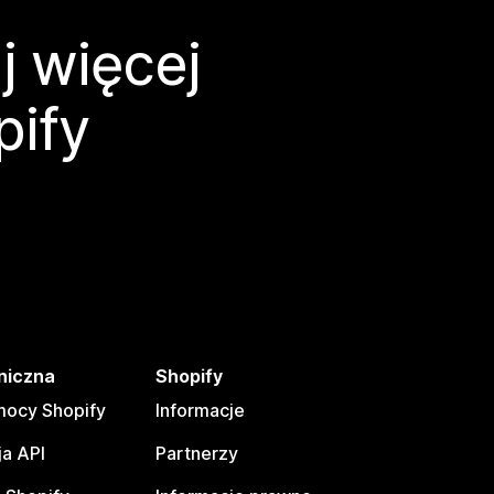
j więcej
pify
niczna
Shopify
ocy Shopify
Informacje
a API
Partnerzy