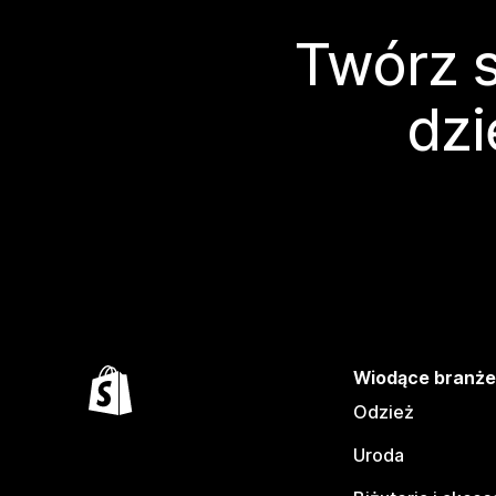
Twórz s
dzi
Wiodące branż
Odzież
Uroda