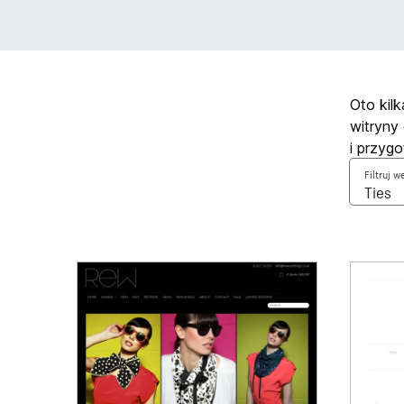
Oto kil
witryny
i przyg
Filtruj 