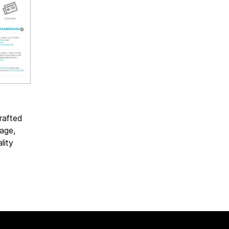
rafted
age,
lity