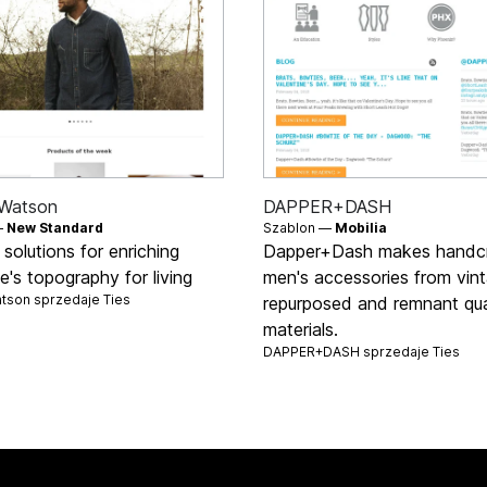
 Watson
DAPPER+DASH
—
New Standard
Szablon —
Mobilia
 solutions for enriching
Dapper+Dash makes handc
's topography for living
men's accessories from vint
atson sprzedaje
Ties
repurposed and remnant qua
materials.
DAPPER+DASH sprzedaje
Ties