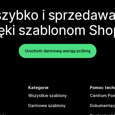
zybko i sprzedawa
ęki szablonom Sho
Uruchom darmową wersję próbną
e
Kategorie
Pomoc tech
Wszystkie szablony
Centrum Pom
Darmowe szablony
Dokumentacj