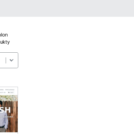
blon
dukty