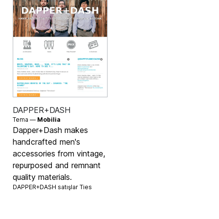
DAPPER+DASH
Tema —
Mobilia
Dapper+Dash makes
handcrafted men's
accessories from vintage,
repurposed and remnant
quality materials.
DAPPER+DASH satışlar
Ties