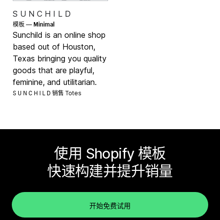
S U N C H I L D
Minimal
模板 —
Sunchild is an online shop
based out of Houston,
Texas bringing you quality
goods that are playful,
feminine, and utilitarian.
S U N C H I L D 销售
Totes
使用 Shopify 模板
快速构建并提升销量
开始免费试用