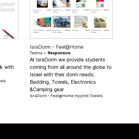
IsraDorm - Feel@Home
Teema —
Responsive
At IsraDorm we provide students
k with
coming from all around the globe to
Israel with their dorm needs.
els
Bedding, Towels, Electronics
&Camping gear
IsraDorm - Feel@Home myynnit
Towels