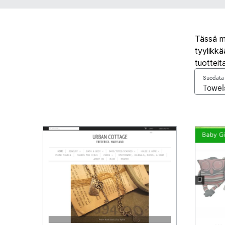
Tässä mu
tyylikk
tuotteit
Suodata