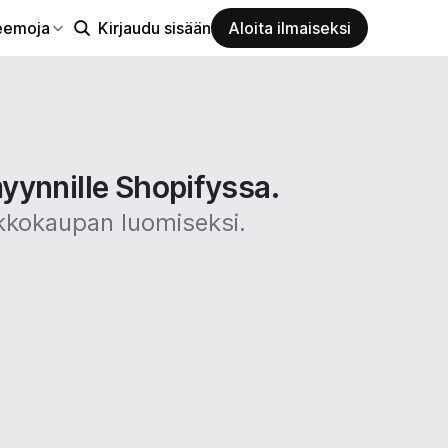
eemoja
Kirjaudu sisään
Aloita ilmaiseksi
yynnille Shopifyssa.
rkkokaupan luomiseksi.