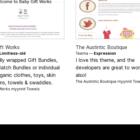
ft Works
The Austintic Boutique
Limitless-old
Teema —
Expression
lly wrapped Gift Bundles,
I love this theme, and the
atch Bundles or individual
developers are great to wor
anic clothes, toys, skin
also!
The Austintic Boutique myynnit
Tow
ems, towels & swaddles.
 Works myynnit
Towels