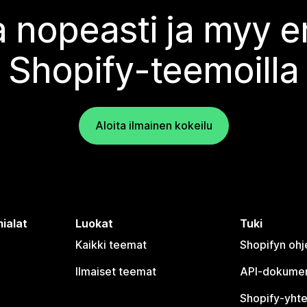
 nopeasti ja myy
Shopify-teemoilla
Aloita ilmainen kokeilu
ialat
Luokat
Tuki
Kaikki teemat
Shopifyn oh
Ilmaiset teemat
API-dokumen
Shopify-yhte