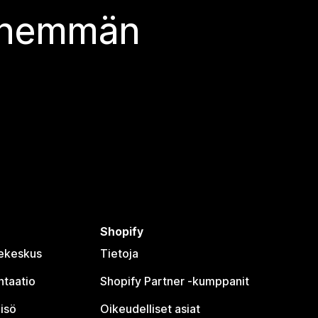
 enemmän
Shopify
jekeskus
Tietoja
taatio
Shopify Partner ‑kumppanit
isö
Oikeudelliset asiat