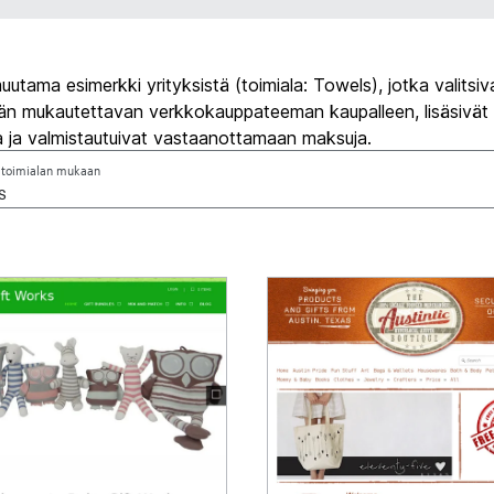
utama esimerkki yrityksistä (toimiala: Towels), jotka valitsiv
ään mukautettavan verkkokauppateeman kaupalleen, lisäsivät
a ja valmistautuivat vastaanottamaan maksuja.
 toimialan mukaan