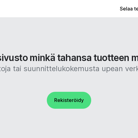
Selaa t
sivusto minkä tahansa tuotteen m
taitoja tai suunnittelukokemusta upean ve
Rekisteröidy