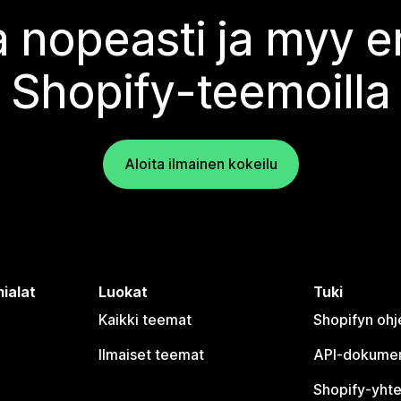
 nopeasti ja myy
Shopify-teemoilla
Aloita ilmainen kokeilu
ialat
Luokat
Tuki
Kaikki teemat
Shopifyn oh
Ilmaiset teemat
API-dokumen
Shopify-yhte