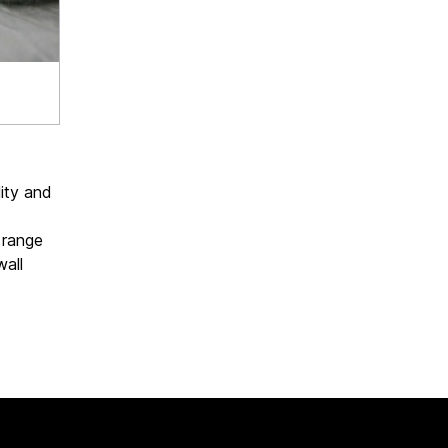
ity and
 range
wall