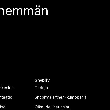
 enemmän
Shopify
jekeskus
Tietoja
taatio
Shopify Partner ‑kumppanit
isö
Oikeudelliset asiat