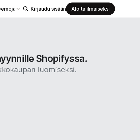
eemoja
Kirjaudu sisään
Aloita ilmaiseksi
yynnille Shopifyssa.
rkkokaupan luomiseksi.