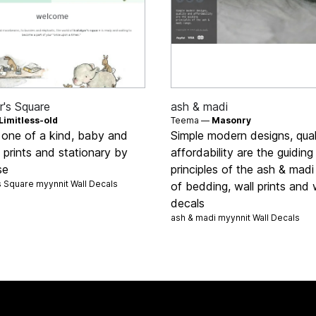
r's Square
ash & madi
Limitless-old
Teema —
Masonry
, one of a kind, baby and
Simple modern designs, qual
t prints and stationary by
affordability are the guiding
se
principles of the ash & madi
's Square myynnit
Wall Decals
of bedding, wall prints and 
decals
ash & madi myynnit
Wall Decals