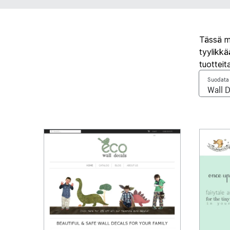
Tässä mu
tyylikk
tuotteit
Suodata