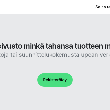
Selaa t
sivusto minkä tahansa tuotteen m
taitoja tai suunnittelukokemusta upean ve
Rekisteröidy