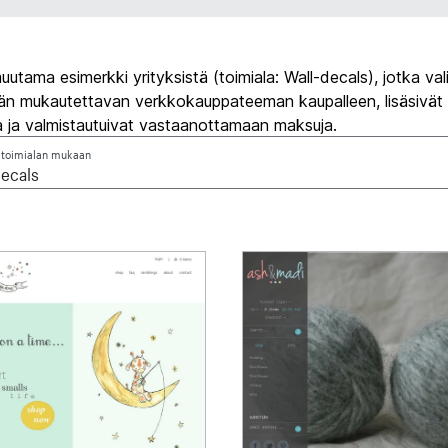
utama esimerkki yrityksistä (toimiala: Wall-decals), jotka vali
ään mukautettavan verkkokauppateeman kaupalleen, lisäsivät
a ja valmistautuivat vastaanottamaan maksuja.
 toimialan mukaan