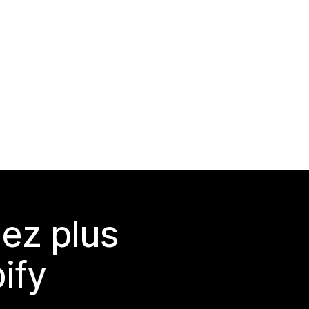
ez plus
ify