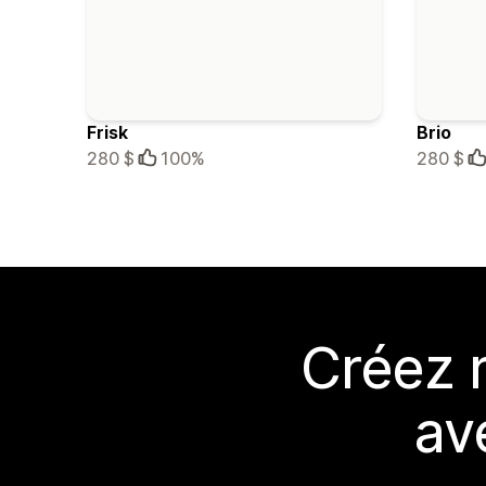
Frisk
Brio
280 $
100%
280 $
Créez 
av