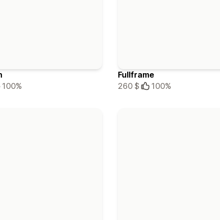
h
Fullframe
100%
260 $
100%