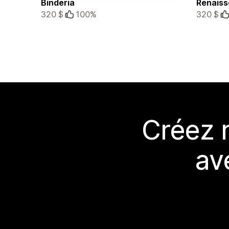
Binderia
Renaiss
320 $
100%
320 $
Créez 
av