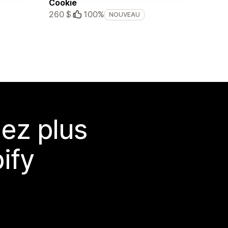
Cookie
260 $
100%
NOUVEAU
ez plus
ify