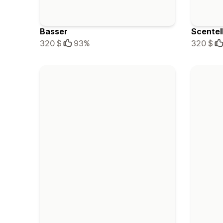
Basser
Scentel
320 $
93%
320 $