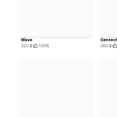
Wave
Gentec
320 $
100%
360 $