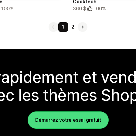
e
Cooktech
100%
360 $
100%
1
2
rapidement et vend
ec les thèmes Shop
Démarrez votre essai gratuit