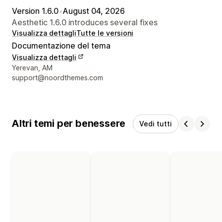
Version 1.6.0
•
August 04, 2026
Aesthetic 1.6.0 introduces several fixes
Visualizza dettagli
Tutte le versioni
Documentazione del tema
Visualizza dettagli
Recapiti del designer
Yerevan, AM
support@noordthemes.com
Altri temi per benessere
Vedi tutti