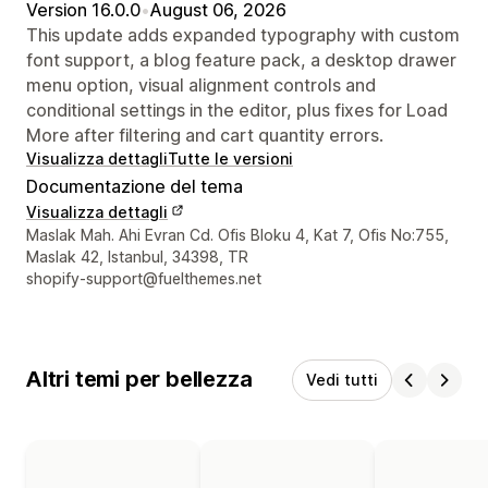
Version 16.0.0
•
August 06, 2026
This update adds expanded typography with custom
font support, a blog feature pack, a desktop drawer
menu option, visual alignment controls and
conditional settings in the editor, plus fixes for Load
More after filtering and cart quantity errors.
Visualizza dettagli
Tutte le versioni
Documentazione del tema
Visualizza dettagli
Recapiti del designer
Maslak Mah. Ahi Evran Cd. Ofis Bloku 4, Kat 7, Ofis No:755,
Maslak 42, Istanbul, 34398, TR
shopify-support@fuelthemes.net
Altri temi per bellezza
Vedi tutti