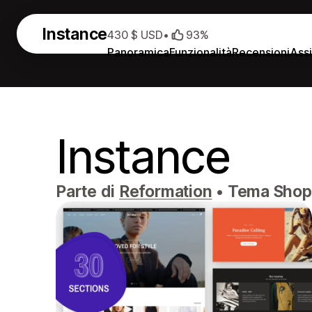
Instance
430 $ USD
•
93%
Panoramica
Funzionalità
Recensioni
Ass
Instance
Parte di
Reformation
•
Tema Shopif