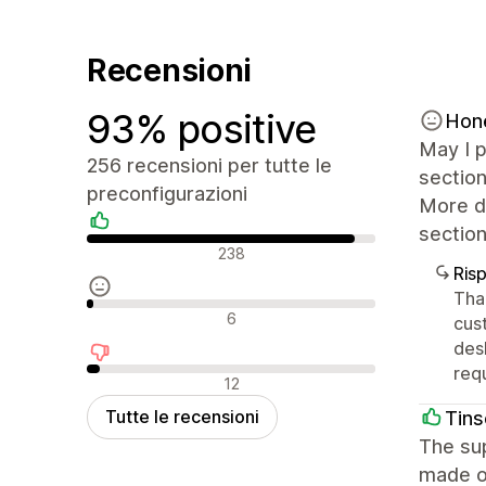
Recensioni
93% positive
Hon
May I p
256 recensioni per tutte le
section
preconfigurazioni
More de
section
Recensioni positive
238
Ris
Tha
Recensioni neutrali
6
cus
des
req
Recensioni negative
12
Tutte le recensioni
Tins
The sup
made o