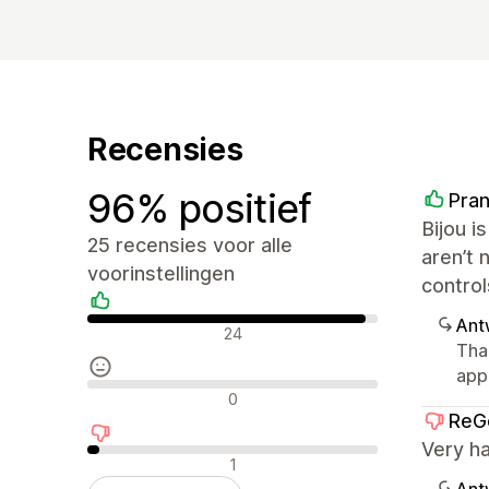
Recensies
96% positief
Pra
Bijou i
25 recensies voor alle
aren’t 
voorinstellingen
control
Ant
Positieve recensies
24
Tha
app
Neutrale recensies
0
ReG
Very ha
Negatieve recensies
1
Ant