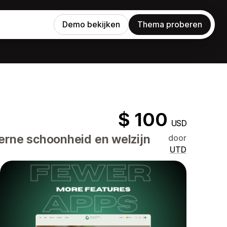
Demo bekijken
Thema proberen
$ 100
USD
erne schoonheid en welzijn
door
UTD