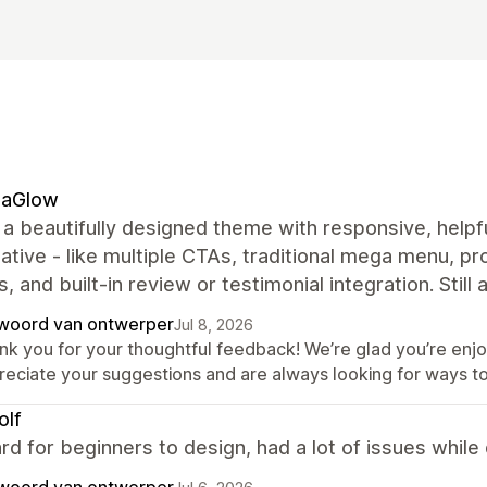
naGlow
s a beautifully designed theme with responsive, hel
native - like multiple CTAs, traditional mega menu, p
s, and built‑in review or testimonial integration. Still
woord van ontwerper
Jul 8, 2026
nk you for your thoughtful feedback! We’re glad you’re enjo
reciate your suggestions and are always looking for ways t
olf
rd for beginners to design, had a lot of issues while
woord van ontwerper