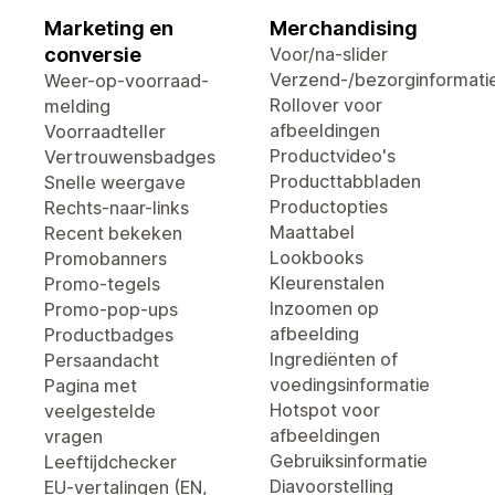
Marketing en
Merchandising
conversie
Voor/na-slider
Verzend-/bezorginformati
Weer-op-voorraad-
Rollover voor
melding
afbeeldingen
Voorraadteller
Productvideo's
Vertrouwensbadges
Producttabbladen
Snelle weergave
Productopties
Rechts-naar-links
Maattabel
Recent bekeken
Lookbooks
Promobanners
Kleurenstalen
Promo-tegels
Inzoomen op
Promo-pop-ups
afbeelding
Productbadges
Ingrediënten of
Persaandacht
voedingsinformatie
Pagina met
Hotspot voor
veelgestelde
afbeeldingen
vragen
Gebruiksinformatie
Leeftijdchecker
Diavoorstelling
EU-vertalingen (EN,