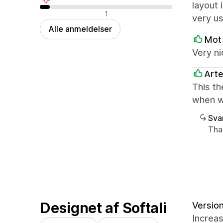
layout 
Negative anmeldelser
1
very us
Alle anmeldelser
Mot
Very ni
Art
This th
when w
Sva
Tha
Designet af Softali
Version
Increa