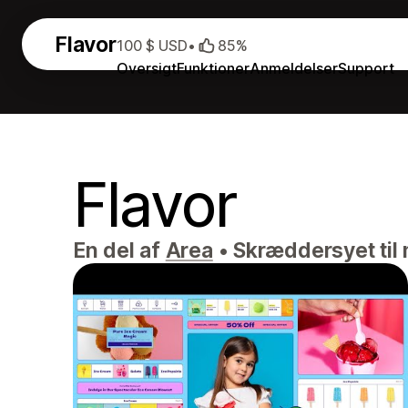
Flavor
100 $ USD
•
85%
Oversigt
Funktioner
Anmeldelser
Support
Flavor
En del af
Area
•
Skræddersyet til 