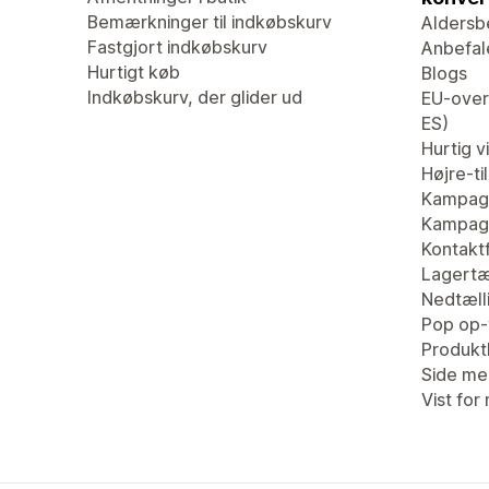
Bemærkninger til indkøbskurv
Aldersb
Fastgjort indkøbskurv
Anbefal
Hurtigt køb
Blogs
Indkøbskurv, der glider ud
EU-overs
ES)
Hurtig v
Højre-ti
Kampag
Kampagn
Kontaktf
Lagertæ
Nedtæll
Pop op-
Produk
Side me
Vist for 