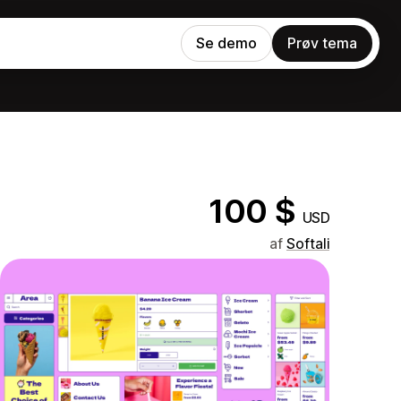
Se demo
Prøv tema
100 $
USD
af
Softali