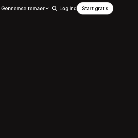
Gennemse temaer
Log ind
Start gratis