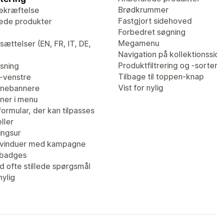
Brødkrummer
ekræftelse
Fastgjort sidehoved
ede produkter
Forbedret søgning
Megamenu
ættelser (EN, FR, IT, DE,
Navigation på kollektionssi
Produktfiltrering og -sorte
isning
Tilbage til toppen-knap
l-venstre
Vist for nylig
nebannere
er i menu
ormular, der kan tilpasses
ller
ingsur
vinduer med kampagne
tbadges
d ofte stillede spørgsmål
nylig