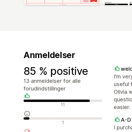
Anmeldelser
85 % positive
welo
I’m ver
13 anmeldelser for alle
useful 
forudindstillinger
Olivia 
questio
Positive anmeldelser
11
easier.
A-D
Neutrale anmeldelser
1
I purch