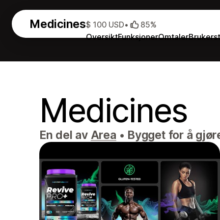
Medicines
$ 100 USD
•
85%
Oversikt
Funksjoner
Omtaler
Brukers
Medicines
En del av
Area
•
Bygget for å gjør