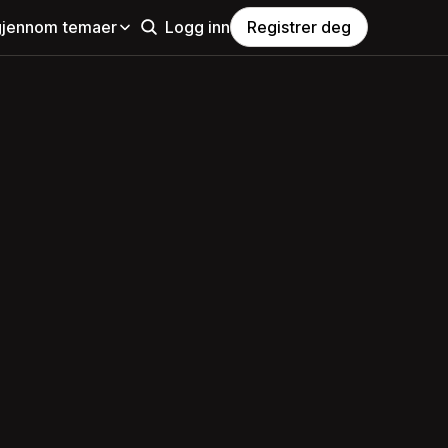
gjennom temaer
Logg inn
Registrer deg