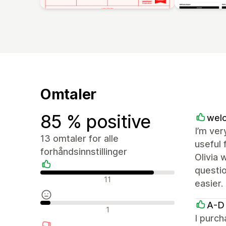
Omtaler
85 % positive
welo
I’m ver
13 omtaler for alle
useful 
forhåndsinnstillinger
Olivia 
questio
Positive omtaler
11
easier.
A-D
Nøytrale omtaler
1
I purch