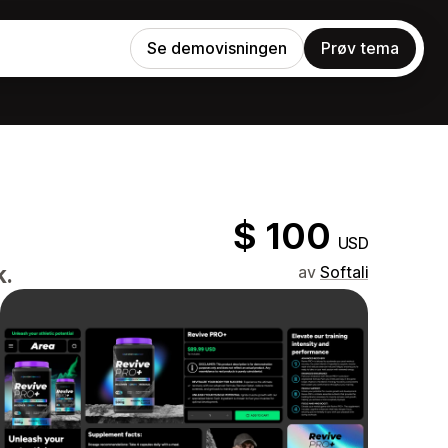
Se demovisningen
Prøv tema
$ 100
USD
k.
av
Softali