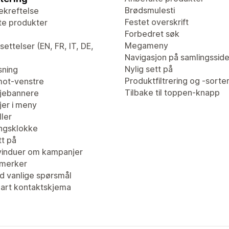
Brødsmulesti
ekreftelse
Festet overskrift
te produkter
Forbedret søk
Megameny
ettelser (EN, FR, IT, DE,
Navigasjon på samlingssid
Nylig sett på
sning
Produktfiltrering og -sorte
ot-venstre
Tilbake til toppen-knapp
jebannere
er i meny
ler
ingsklokke
tt på
induer om kampanjer
merker
d vanlige spørsmål
bart kontaktskjema