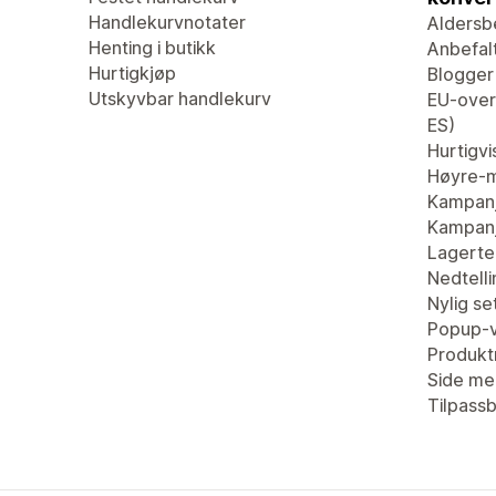
Handlekurvnotater
Aldersb
Henting i butikk
Anbefal
Hurtigkjøp
Blogger
Utskyvbar handlekurv
EU-overs
ES)
Hurtigvi
Høyre-m
Kampan
Kampanj
Lagertel
Nedtell
Nylig se
Popup-v
Produkt
Side me
Tilpass