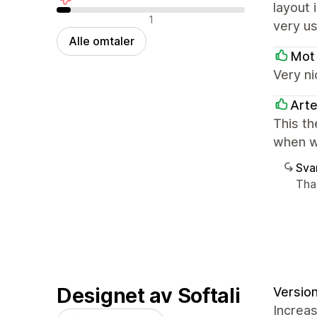
layout 
Negative omtaler
1
very us
Alle omtaler
Mot
Very ni
Art
This th
when w
Sva
Tha
Designet av Softali
Version
Increa