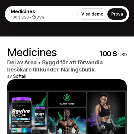
Medicines
Visa demo
Prova
100 $ USD
•
85%
Medicines
100 $
USD
Del av
Area
•
Byggd för att förvandla
besökare till kunder. Näringsbutik.
av
Softali