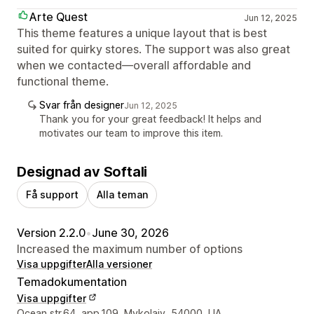
Arte Quest
Jun 12, 2025
This theme features a unique layout that is best
suited for quirky stores. The support was also great
when we contacted—overall affordable and
functional theme.
Svar från designer
Jun 12, 2025
Thank you for your great feedback! It helps and
motivates our team to improve this item.
Designad av Softali
Få support
Alla teman
Version 2.2.0
•
June 30, 2026
Increased the maximum number of options
Visa uppgifter
Alla versioner
Temadokumentation
Visa uppgifter
Designerns kontaktuppgifter
Ocean str.64, app.109, Mykolaiv, 54000, UA