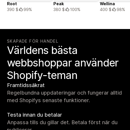
Root
Peak
Wellina
390 $
99%
380 $
100%
400 $
98%
SKAPADE FÖR HANDEL
Världens bästa
webbshoppar använder
Shopify-teman
Framtidssäkrat
Regelbundna uppdateringar och fungerar alltid
med Shopifys senaste funktioner.
Testa innan du betalar
Anpassa tills du gillar det. Betala först när du
publicerar.