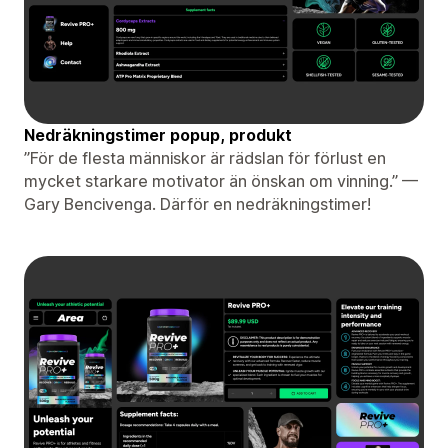
Nedräkningstimer popup, produkt
”För de flesta människor är rädslan för förlust en
mycket starkare motivator än önskan om vinning.” —
Gary Bencivenga. Därför en nedräkningstimer!