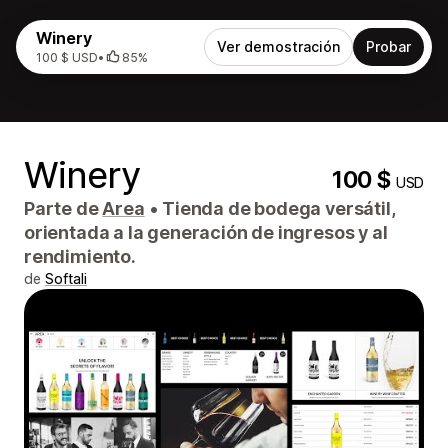
Winery
Ver demostración
Probar
100 $ USD
•
85%
Winery
100 $
USD
Parte de
Area
•
Tienda de bodega versátil,
orientada a la generación de ingresos y al
rendimiento.
de
Softali