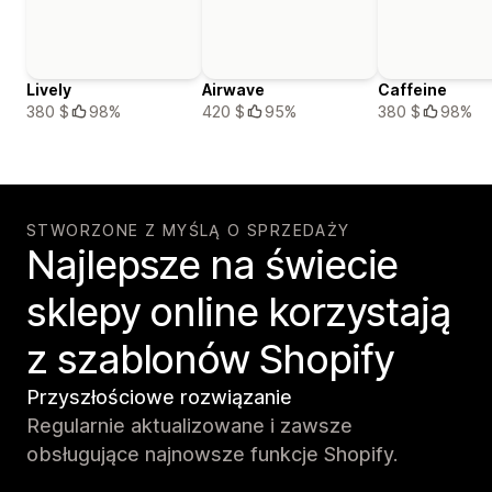
Lively
Airwave
Caffeine
380 $
98%
420 $
95%
380 $
98%
STWORZONE Z MYŚLĄ O SPRZEDAŻY
Najlepsze na świecie
sklepy online korzystają
z szablonów Shopify
Przyszłościowe rozwiązanie
Regularnie aktualizowane i zawsze
obsługujące najnowsze funkcje Shopify.