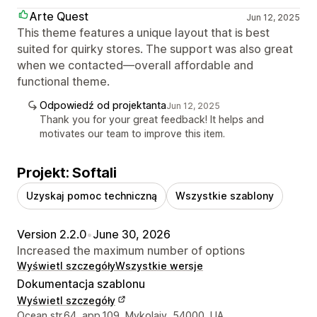
Arte Quest
Jun 12, 2025
This theme features a unique layout that is best
suited for quirky stores. The support was also great
when we contacted—overall affordable and
functional theme.
Odpowiedź od projektanta
Jun 12, 2025
Thank you for your great feedback! It helps and
motivates our team to improve this item.
Projekt: Softali
Uzyskaj pomoc techniczną
Wszystkie szablony
Version 2.2.0
•
June 30, 2026
Increased the maximum number of options
Wyświetl szczegóły
Wszystkie wersje
Dokumentacja szablonu
Wyświetl szczegóły
Dane kontaktowe projektanta
Ocean str.64, app.109, Mykolaiv, 54000, UA