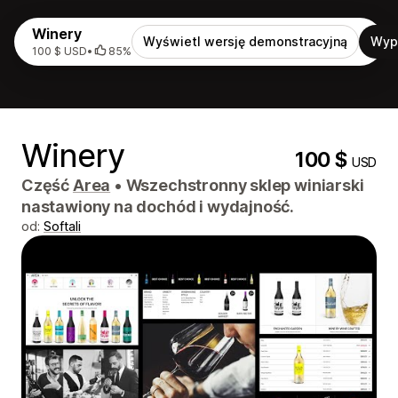
Winery
Wyświetl wersję demonstracyjną
Wyp
100 $ USD
•
85%
Winery
100 $
USD
Część
Area
•
Wszechstronny sklep winiarski
nastawiony na dochód i wydajność.
od:
Softali