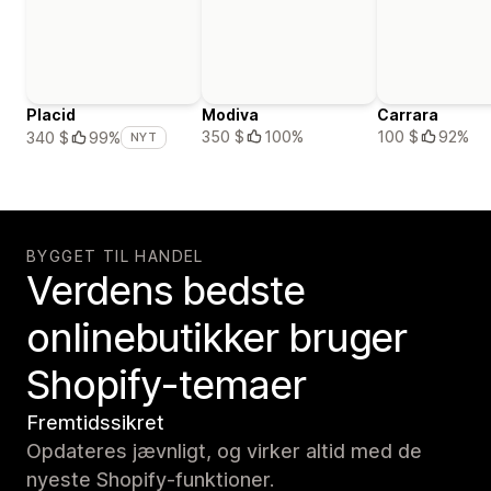
Placid
Modiva
Carrara
350 $
100%
100 $
92%
340 $
99%
NYT
BYGGET TIL HANDEL
Verdens bedste
onlinebutikker bruger
Shopify-temaer
Fremtidssikret
Opdateres jævnligt, og virker altid med de
nyeste Shopify-funktioner.