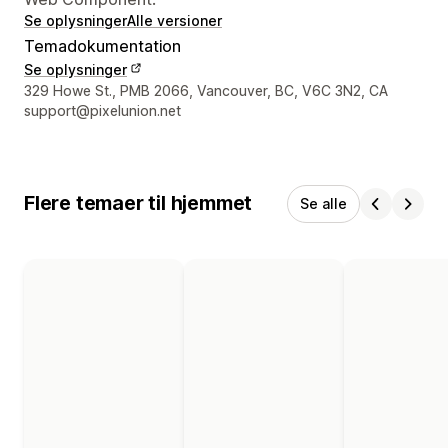
Se oplysninger
Alle versioner
Temadokumentation
Se oplysninger
Se kontaktoplysninger
329 Howe St., PMB 2066, Vancouver, BC, V6C 3N2, CA
support@pixelunion.net
Flere temaer til hjemmet
Se alle