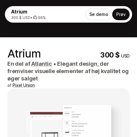
Atrium
Se demo
Prøv
300 $ USD
•
96%
Atrium
300 $
USD
En del af
Atlantic
•
Elegant design, der
fremviser visuelle elementer af høj kvalitet og
øger salget
af
Pixel Union